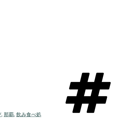
び
,
那覇
,
飲み食べ処