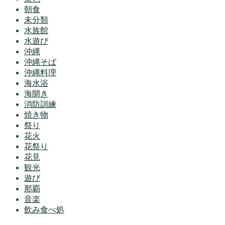
朝食
未分類
水族館
水遊び
沖縄
沖縄そば
沖縄料理
海水浴
海開き
消防訓練
焼き物
祭り
花火
花祭り
花見
観光
遊び
那覇
音楽
飲み食べ処