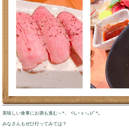
美味しい食事にお酒も進む～*。ヾ(｡>ｖ<｡)ﾉﾞ*。
みなさんもぜひ行ってみては？