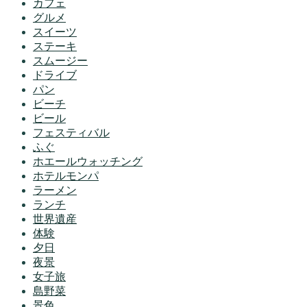
カフェ
グルメ
スイーツ
ステーキ
スムージー
ドライブ
パン
ビーチ
ビール
フェスティバル
ふぐ
ホエールウォッチング
ホテルモンパ
ラーメン
ランチ
世界遺産
体験
夕日
夜景
女子旅
島野菜
景色