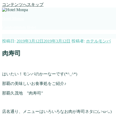
コンテンツへスキップ
Hotel Monpa
Condominium Hotel
投稿日:
2019年3月12日
2019年3月12日
投稿者:
ホテルモンパ
肉寿司
はいたい！モンパのかーなーです(*^_^*)
那覇の美味しいお食事処をご紹介♪
那覇久茂地 ”肉寿司”
店名通り、メニューはいろいろなお肉が寿司ネタに(｡>ω<｡)