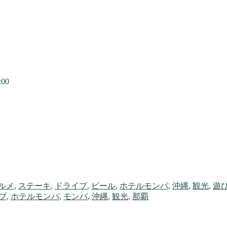
00
ルメ
,
ステーキ
,
ドライブ
,
ビール
,
ホテルモンパ
,
沖縄
,
観光
,
遊
ブ
,
ホテルモンパ
,
モンパ
,
沖縄
,
観光
,
那覇