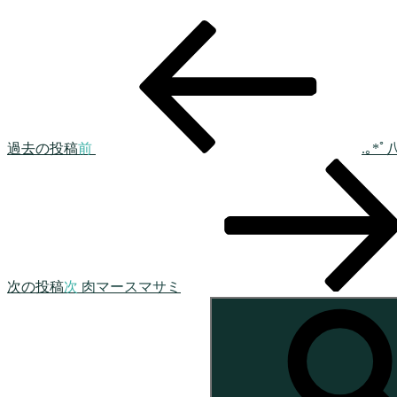
過去の投稿
前
.｡*
次の投稿
次
肉マースマサミ