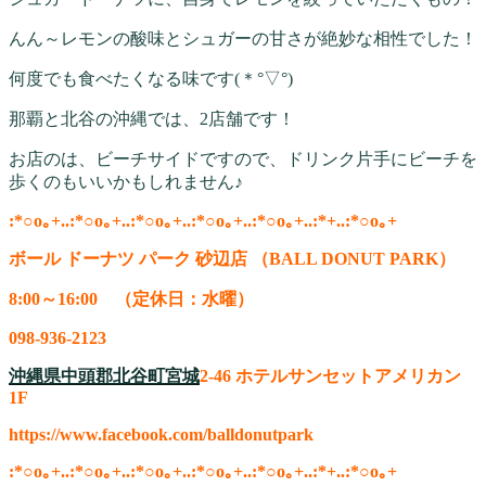
んん～レモンの酸味とシュガーの甘さが絶妙な相性でした！
何度でも食べたくなる味です(＊°▽°)
那覇と北谷の沖縄では、2店舗です！
お店のは、ビーチサイドですので、ドリンク片手にビーチを
歩くのもいいかもしれません♪
:*○o｡+..:*○o｡+..:*○o｡+..:*○o｡+..:*○o｡+..:*+..:*○o｡+
ボール ドーナツ パーク 砂辺店 （BALL DONUT PARK）
8:00～16:00 （定休日：水曜）
098-936-2123
沖縄県
中頭郡北谷町
宮城
2-46 ホテルサンセットアメリカン
1F
https://www.facebook.com/balldonutpark
:*○o｡+..:*○o｡+..:*○o｡+..:*○o｡+..:*○o｡+..:*+..:*○o｡+