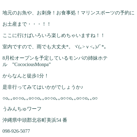
地元のお魚や、お刺身！お食事処！マリンスポーツの予約に
お土産まで・・・！！
ここに行けばいろいろ楽しめちゃいますね！！
室内ですので、雨でも大丈夫*。ヾ(｡>ｖ<｡)ﾉﾞ*。
8月松オープンを予定しているモンパの姉妹ホテ
ル ”CocociousMonpa”
からなんと徒歩1分！
是非行ってみてはいかがでしょうか♪
○o｡｡o○○o｡｡o○○o｡｡o○○o｡｡o○○o｡｡o○○o｡｡o○
うみんちゅワーフ
沖縄県中頭郡北谷町美浜54 番
098-926-5077