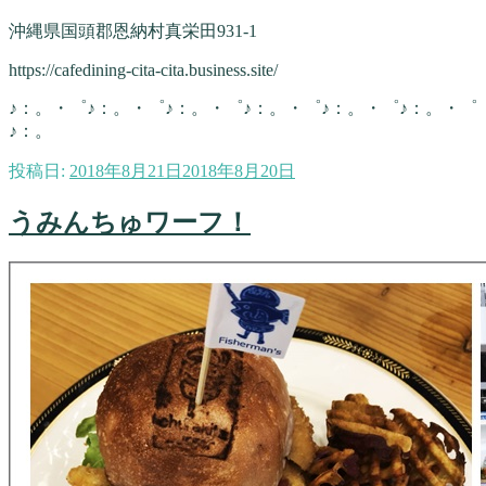
沖縄県国頭郡恩納村真栄田931-1
https://cafedining-cita-cita.business.site/
♪：。・゜♪：。・゜♪：。・゜♪：。・゜♪：。・゜♪：。・゜
♪：。
投稿日:
2018年8月21日
2018年8月20日
うみんちゅワーフ！