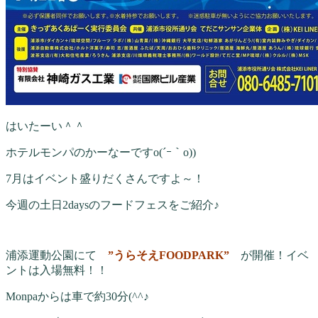
はいたーい＾＾
ホテルモンパのかーなーですo(´ｰ｀o))
7月はイベント盛りだくさんですよ～！
今週の土日2daysのフードフェスをご紹介♪
浦添運動公園にて
”うらそえFOODPARK”
が開催！イベ
ントは入場無料！！
Monpaからは車で約30分(^^♪