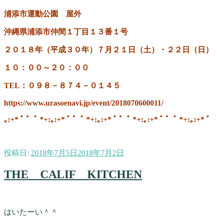
浦添市運動公園 屋外
沖縄県浦添市仲間１丁目１３番１号
２０１８年（平成３０年）７月２１日（土）・２２日（日）
１０：００～２０：００
TEL：０９８－８７４－０１４５
https://www.urasoenavi.jp/event/2018070600011/
｡:+* ﾟ ゜ﾟ *+:｡:+* ﾟ ゜ﾟ *+:｡:+* ﾟ ゜ﾟ *+:｡:+* ﾟ ゜ﾟ *+:｡:+* ﾟ
投稿日:
2018年7月5日
2018年7月2日
THE CALIF KITCHEN
はいたーい＾＾