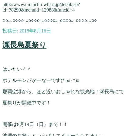
http://www.uminchu-wharf.jp/detail.jsp?
id=78299&menuid=12988&funcid=4
○o｡｡o○○o｡｡o○○o｡｡o○○o｡｡o○○o｡｡o○○o｡｡o○
投稿日:
2018年8月16日
瀬長島夏祭り
はいたい＾＾
ホテルモンパかーなーです(*･ω･*)o
那覇空港から、ほと近いおしゃれな観光地！瀬長島にて
夏祭りが開催中です！
開催は8月19日（日）まで！！
沖縄のお祭りといえば！エイサーももちろん！