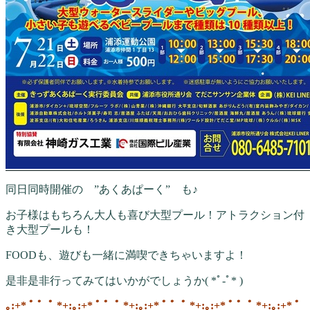
同日同時開催の ”あくあぱーく” も♪
お子様はもちろん大人も喜び大型プール！アトラクション付
き大型プールも！
FOODも、遊びも一緒に満喫できちゃいますよ！
是非是非行ってみてはいかがでしょうか( *ﾟ-ﾟ* )
｡:+* ﾟ ゜ﾟ *+:｡:+* ﾟ ゜ﾟ *+:｡:+* ﾟ ゜ﾟ *+:｡:+* ﾟ ゜ﾟ *+:｡:+* ﾟ