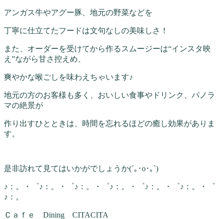
アンガス牛やアグー豚、地元の野菜などを
丁寧に仕立てたフードは文句なしの美味しさ！
また、オーダーを受けてから作るスムージーは“インスタ映
え”ながら甘さ控えめ、
爽やかな喉ごしを味わえちゃいます♪
地元の方のお客様も多く、おいしい食事やドリンク、パノラ
マの絶景が
作り出すひとときは、時間を忘れるほどの癒し効果がありま
す。
是非訪れて見てはいかがでしょうか(´｡･o･｡`)
♪：。・゜♪：。・゜♪：。・゜♪：。・゜♪：。・゜♪：。・゜
♪：。
Ｃａｆｅ Dining CITACITA