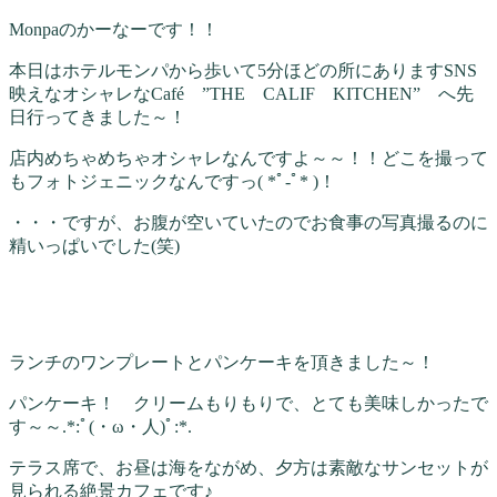
Monpaのかーなーです！！
本日はホテルモンパから歩いて5分ほどの所にありますSNS
映えなオシャレなCafé ”THE CALIF KITCHEN” へ先
日行ってきました～！
店内めちゃめちゃオシャレなんですよ～～！！どこを撮って
もフォトジェニックなんですっ( *ﾟ-ﾟ* )！
・・・ですが、お腹が空いていたのでお食事の写真撮るのに
精いっぱいでした(笑)
ランチのワンプレートとパンケーキを頂きました～！
パンケーキ！ クリームもりもりで、とても美味しかったで
す～～.*:ﾟ(・ω・人)ﾟ:*.
テラス席で、お昼は海をながめ、夕方は素敵なサンセットが
見られる絶景カフェです♪