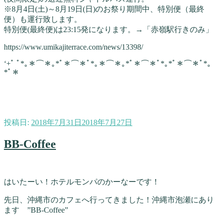
※8月4日(土)～8月19日(日)のお祭り期間中、特別便（最終
便）も運行致します。
特別便(最終便)は23:15発になります。→「赤嶺駅行きのみ」
https://www.umikajiterrace.com/news/13398/
‘+ﾟ ﾟ*｡＊⌒＊｡*ﾟ＊⌒＊ﾟ*｡＊⌒＊｡*ﾟ＊⌒＊ﾟ*｡*ﾟ＊⌒＊ﾟ*｡
*ﾟ＊
投稿日:
2018年7月31日
2018年7月27日
BB-Coffee
はいたーい！ホテルモンパのかーなーです！
先日、沖縄市のカフェへ行ってきました！沖縄市泡瀬にあり
ます ”BB-Coffee”