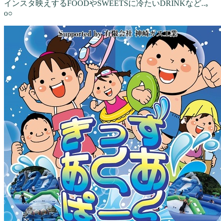
インスタ映えするFOODやSWEETSに冷たいDRINKなど..｡
o○