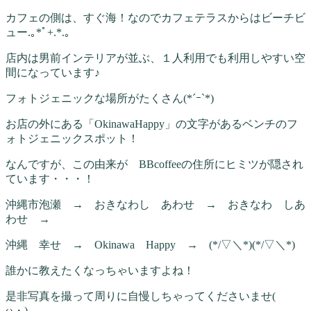
カフェの側は、すぐ海！なのでカフェテラスからはビーチビ
ュー.｡*ﾟ+.*.｡
店内は男前インテリアが並ぶ、１人利用でも利用しやすい空
間になっています♪
フォトジェニックな場所がたくさん(*´ｰ`*)
お店の外にある「OkinawaHappy」の文字があるベンチのフ
ォトジェニックスポット！
なんですが、この由来が BBcoffeeの住所にヒミツが隠され
ています・・・！
沖縄市泡瀬 → おきなわし あわせ → おきなわ しあ
わせ →
沖縄 幸せ → Okinawa Happy → (*/▽＼*)(*/▽＼*)
誰かに教えたくなっちゃいますよね！
是非写真を撮って周りに自慢しちゃってくださいませ(ゝ
ω・)