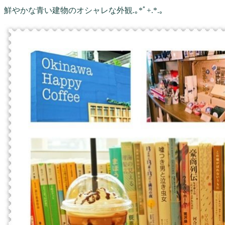
鮮やかな青い建物のオシャレな外観.｡*ﾟ+.*.｡