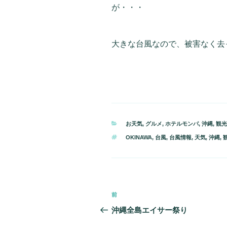
が・・・
大きな台風なので、被害なく去
カ
お天気
,
グルメ
,
ホテルモンパ
,
沖縄
,
観光
テ
タ
OKINAWA
,
台風
,
台風情報
,
天気
,
沖縄
,
ゴ
グ
リ
ー
投
前
過
稿
去
沖縄全島エイサー祭り
の