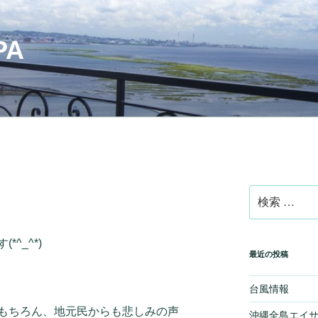
PA
検
索:
^_^*)
最近の投稿
台風情報
もちろん、地元民からも悲しみの声
沖縄全島エイ