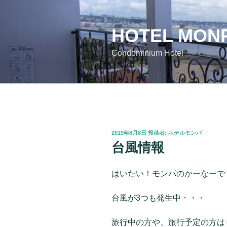
コ
ン
HOTEL MON
テ
ン
Condominium Hotel
ツ
へ
ス
キ
ッ
プ
投
2019年8月8日
投稿者:
ホテルモンパ
稿
台風情報
日:
はいたい！モンパのかーなーです(*
台風が3つも発生中・・・
旅行中の方や、旅行予定の方は