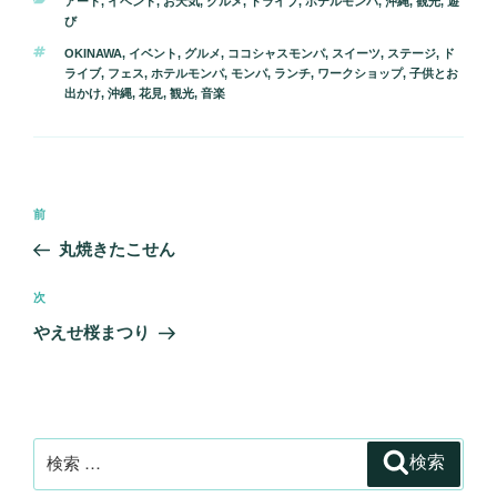
カ
アート
,
イベント
,
お天気
,
グルメ
,
ドライブ
,
ホテルモンパ
,
沖縄
,
観光
,
遊
テ
び
ゴ
タ
OKINAWA
,
イベント
,
グルメ
,
ココシャスモンパ
,
スイーツ
,
ステージ
,
ド
リ
グ
ライブ
,
フェス
,
ホテルモンパ
,
モンパ
,
ランチ
,
ワークショップ
,
子供とお
ー
出かけ
,
沖縄
,
花見
,
観光
,
音楽
投
過
前
稿
去
丸焼きたこせん
ナ
の
ビ
投
次
次
稿
ゲ
の
やえせ桜まつり
投
ー
稿
シ
ョ
ン
検
検索
索: