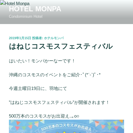
コ
HOTEL MONPA
ン
Condominium Hotel
テ
ン
ツ
投
2019年1月15日
投稿者:
ホテルモンパ
へ
稿
はねじコスモスフェスティバル
ス
日:
キ
ッ
はいたい！モンパかーなーです！
プ
沖縄のコスモスのイベントをご紹介･ﾟ(*´-`)ﾟ･*
今週土曜日19日に、羽地にて
”はねじコスモスフェスティバル”が開催されます！
500万本のコスモスがお出迎え..｡o○