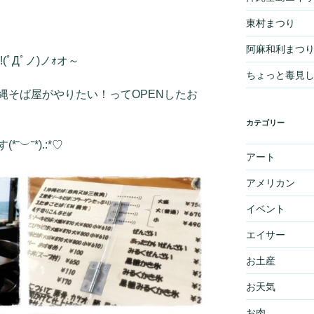
東村まつり
阿麻和利まつ
ﾟДﾟノ)ノｫオ～
ちょっと毒見
縄そば屋がやりたい！ってOPENしたお
カテゴリー
︶˘*).:*♡
アート
アメリカン
イベント
エイサー
お土産
お天気
お肉