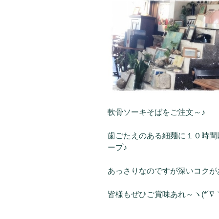
軟骨ソーキそばをご注文～♪
歯ごたえのある細麺に１０時間
ープ♪
あっさりなのですが深いコクがあり
皆様もぜひご賞味あれ～ヽ(*´∇｀