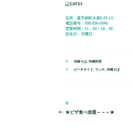
住所：嘉手納町水釜6-25-13
電話番号：098-956-0940
営業時間：11：00～18：00
定休日：月曜日
カ
沖縄そば
,
沖縄料理
テ
タ
ビーチサイド
,
ランチ
,
沖縄そば
ゴ
グ
リ
ー
投
前
過
稿
去
★ピザ食べ放題～～～★
の
ナ
投
稿