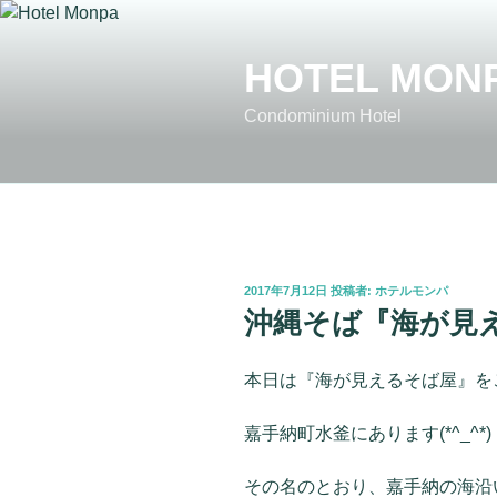
コ
ン
HOTEL MON
テ
ン
Condominium Hotel
ツ
へ
ス
キ
ッ
プ
投
2017年7月12日
投稿者:
ホテルモンパ
稿
沖縄そば『海が見
日:
本日は『海が見えるそば屋』を
嘉手納町水釜にあります(*^_^*)
その名のとおり、嘉手納の海沿いにあ