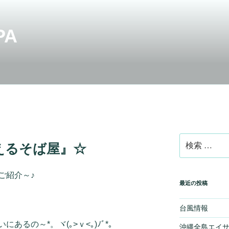
PA
検
えるそば屋』☆
索:
ご紹介～♪
最近の投稿
台風情報
るの～*。ヾ(｡>ｖ<｡)ﾉﾞ*。
沖縄全島エイ