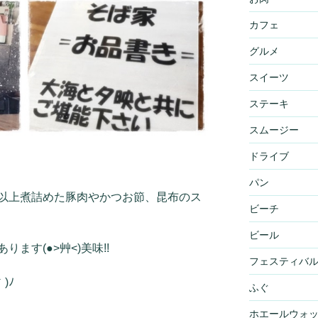
カフェ
グルメ
スイーツ
ステーキ
スムージー
ドライブ
パン
以上煮詰めた豚肉やかつお節、昆布のス
ビーチ
ビール
ます(●>艸<)美味!!
フェスティバ
)ﾉ
ふぐ
ホエールウォ