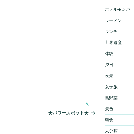
ホテルモンパ
ラーメン
ランチ
世界遺産
体験
夕日
夜景
女子旅
島野菜
次
次
景色
の
★パワースポット★
投
朝食
稿
未分類