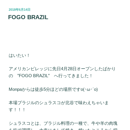
投
2018年6月14日
稿
FOGO BRAZIL
日:
はいたい！
アメリカンビレッジに先日4月28日オープンしたばかり
の ”FOGO BRAZIL” へ行ってきました！
Monpaからは徒歩5分ほどの場所ですo(･ω･´o)
本場ブラジルのシュラスコが北谷で味わえちゃいま
す！！！
シュラスコとは、ブラジル料理の一種で、牛や羊の肉塊