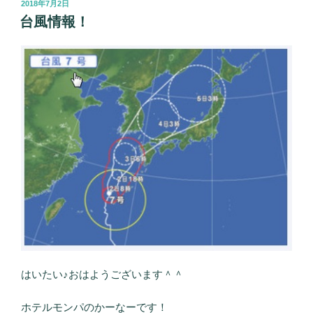
投
2018年7月2日
稿
台風情報！
日:
はいたい♪おはようございます＾＾
ホテルモンパのかーなーです！