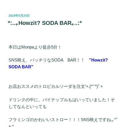
投
2018年5月24日
稿
*:..｡Howzit? SODA BAR｡..:*
日:
本日はMonpaより徒歩5分！
SNS映え、バッチリなSODA BAR！！
”Howzit?
SODA BAR”
お店おススメのトロピカルソーダを注文’+.(*’`*)ﾟ+
ドリンクの中に、パイナップルもはいっていました！そ
してなんといっても
フラミンゴのかわいいストロー！！！SNS映えですね.｡*ﾟ
+.*.｡