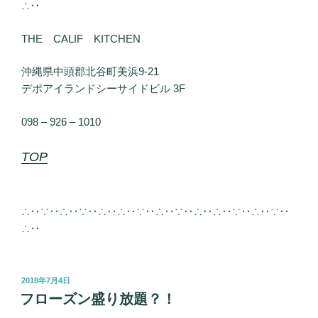
∴‥
THE CALIF KITCHEN
沖縄県中頭郡北谷町美浜9-21
デポアイランドシーサイドビル 3F
098 – 926 – 1010
TOP
∴‥∵‥∴‥∵‥∴‥∴‥∵‥∴‥∵‥∴‥∴‥∵‥∴‥∵‥
∴‥
投
2018年7月4日
稿
フローズン盛り放題？！
日: