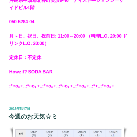
沖縄県中頭郡北谷町美浜9-46 ディスト―ションシーサ
イドビル1階
050-5284-04
月～日、祝日、祝前日: 11:00～20:00 （料理L.O. 20:00 ド
リンクL.O. 20:00）
定休日：不定休
Howzit? SODA BAR
:*○o｡+..:*○o｡+..:*○o｡+..:*○o｡+..:*○o｡+..:*+..:*○o｡+
投
2018年5月7日
稿
今週のお天気☆ミ
日: