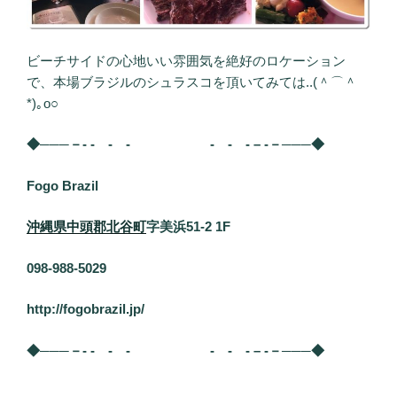
ビーチサイドの心地いい雰囲気を絶好のロケーション
で、本場ブラジルのシュラスコを頂いてみては..(＾⌒＾
*)｡o○
◆───－- - - - - - - – -－───◆
Fogo Brazil
沖縄県
中頭郡北谷町
字美浜51-2 1F
098-988-5029
http://fogobrazil.jp/
◆───－- - - - - - - – -－───◆