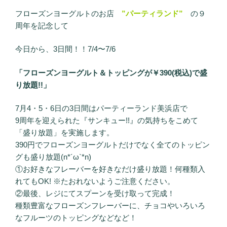
フローズンヨーグルトのお店
”パーティランド”
の９
周年を記念して
今日から、3日間！！7/4〜7/6
「フローズンヨーグルト＆トッピングが￥390(税込)で盛
り放題!!」
7月4・5・6日の3日間はパーティーランド美浜店で
9周年を迎えられた『サンキュー!!』の気持ちをこめて
「盛り放題」を実施します。
390円でフローズンヨーグルトだけでなく全てのトッピン
グも盛り放題(n*´ω`*n)
①お好きなフレーバーを好きなだけ盛り放題！何種類入
れてもOK! ※たおれないようご注意ください。
②最後、レジにてスプーンを受け取って完成！
種類豊富なフローズンフレーバーに、チョコやいろいろ
なフルーツのトッピングなどなど！