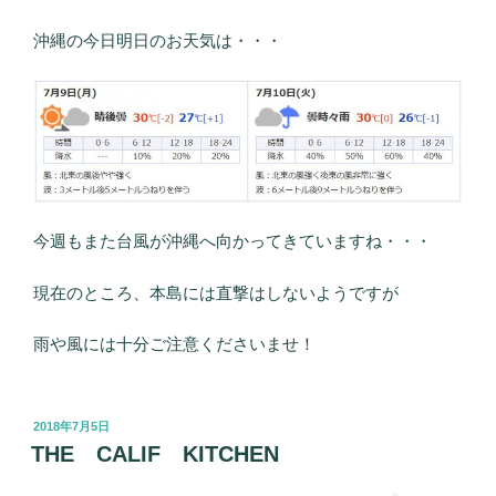
沖縄の今日明日のお天気は・・・
今週もまた台風が沖縄へ向かってきていますね・・・
現在のところ、本島には直撃はしないようですが
雨や風には十分ご注意くださいませ！
投
2018年7月5日
稿
THE CALIF KITCHEN
日: