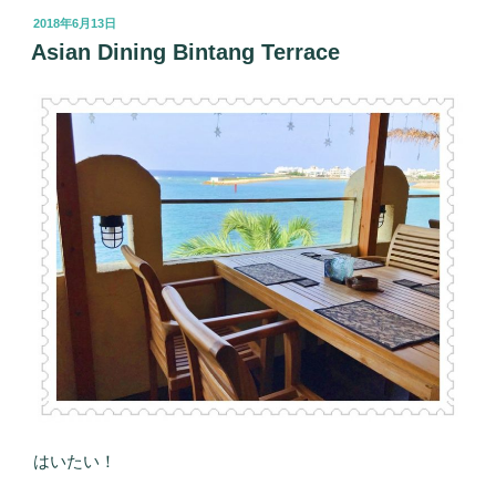
投
2018年6月13日
稿
Asian Dining Bintang Terrace
日:
はいたい！