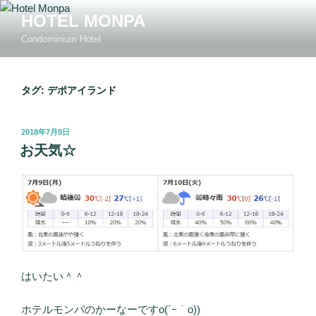
コ
HOTEL MONPA
ン
Condominium Hotel
テ
ン
ツ
タグ: デポアイランド
へ
ス
キ
投
2018年7月9日
ッ
稿
お天気☆
日:
プ
はいたい＾＾
ホテルモンパのかーなーですo(´ｰ｀o))