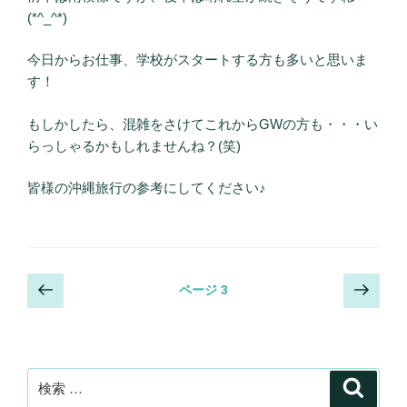
(*^_^*)
今日からお仕事、学校がスタートする方も多いと思いま
す！
もしかしたら、混雑をさけてこれからGWの方も・・・い
らっしゃるかもしれませんね？(笑)
皆様の沖縄旅行の参考にしてください♪
投
前
次
ページ
3
の
の
稿
ペ
ペ
ナ
ー
ー
ビ
ジ
ジ
検
検
ゲ
索
索: