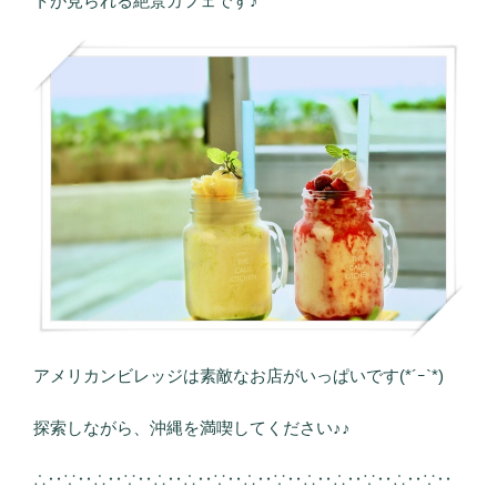
トが見られる絶景カフェです♪
アメリカンビレッジは素敵なお店がいっぱいです(*´ｰ`*)
探索しながら、沖縄を満喫してください♪♪
∴‥∵‥∴‥∵‥∴‥∴‥∵‥∴‥∵‥∴‥∴‥∵‥∴‥∵‥