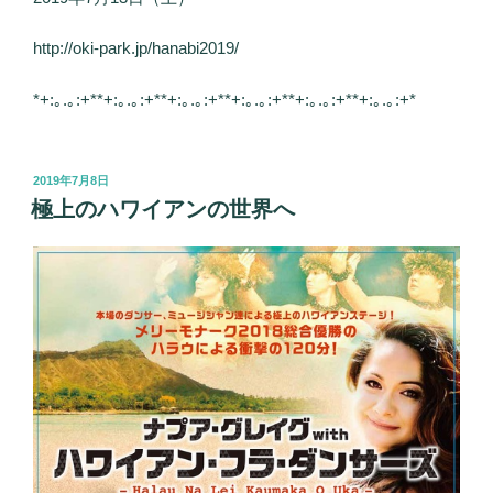
http://oki-park.jp/hanabi2019/
*+:｡.｡:+**+:｡.｡:+**+:｡.｡:+**+:｡.｡:+**+:｡.｡:+**+:｡.｡:+*
投
2019年7月8日
稿
極上のハワイアンの世界へ
日: