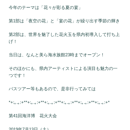
今年のテーマは「花々が彩る夏の宴」
第1部は「夜空の花」と「宴の花」が繰り出す季節の輝き
第2部は、世界を魅了した花火玉を県内初導入して打ち上
げ！
当日は、なんと美ら海水族館23時までオープン！
そのほかにも、県内アーティストによる演目も魅力の一
つです！
バスツアー等もあるので、是非行ってみては
*+:｡.｡:+**+:｡.｡:+**+:｡.｡:+**+:｡.｡:+**+:｡.｡:+**+:｡.｡:+*
第41回海洋博 花火大会
2019年7月13日（土）