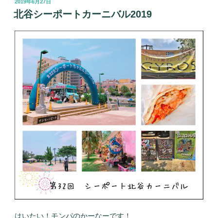
投
2019年6月27日
稿
北谷シーポートカーニバル2019
日:
はいたい！モンパのかーなーです！