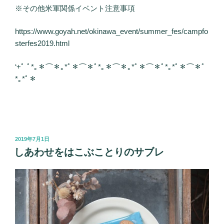
※その他米軍関係イベント注意事項
https://www.goyah.net/okinawa_event/summer_fes/campfo
sterfes2019.html
‘+ﾟ ﾟ*｡＊⌒＊｡*ﾟ＊⌒＊ﾟ*｡＊⌒＊｡*ﾟ＊⌒＊ﾟ*｡*ﾟ＊⌒＊ﾟ
*｡*ﾟ＊
投
2019年7月1日
稿
しあわせをはこぶことりのサブレ
日: