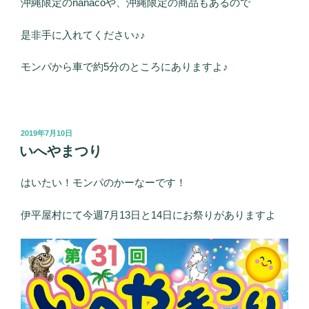
沖縄限定のnanacoや、沖縄限定の商品もあるので
是非手に入れてください♪♪
モンパから車で約5分のところにありますよ♪
投
2019年7月10日
稿
いへやまつり
日:
はいたい！モンパのかーなーです！
伊平屋村にて今週7月13日と14日にお祭りがありますよ