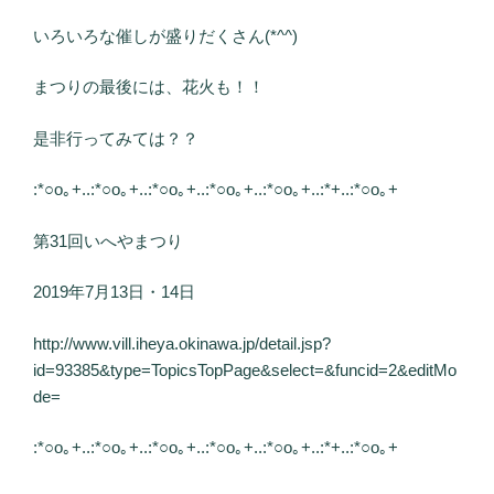
いろいろな催しが盛りだくさん(*^^)
まつりの最後には、花火も！！
是非行ってみては？？
:*○o｡+..:*○o｡+..:*○o｡+..:*○o｡+..:*○o｡+..:*+..:*○o｡+
第31回いへやまつり
2019年7月13日・14日
http://www.vill.iheya.okinawa.jp/detail.jsp?
id=93385&type=TopicsTopPage&select=&funcid=2&editMo
de=
:*○o｡+..:*○o｡+..:*○o｡+..:*○o｡+..:*○o｡+..:*+..:*○o｡+