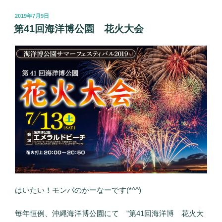
投
2019年7月9日
稿
第41回海洋博公園 花火大会
日:
はいたい！モンパのかーなーです(*^^)
毎年恒例、沖縄海洋博公園にて ”第41回海洋博 花火大