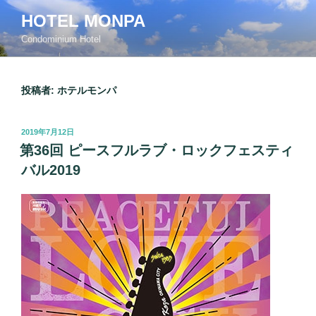
コ
HOTEL MONPA
ン
Condominium Hotel
テ
ン
ツ
投稿者:
ホテルモンパ
へ
ス
キ
投
2019年7月12日
ッ
稿
第36回 ピースフルラブ・ロックフェスティ
日:
プ
バル2019