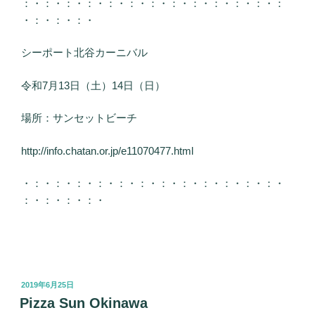
：・：・：・：・：・：・：・：・：・：・：・：・：
・：・：・：・
シーポート北谷カーニバル
令和7月13日（土）14日（日）
場所：サンセットビーチ
http://info.chatan.or.jp/e11070477.html
・：・：・：・：・：・：・：・：・：・：・：・：・
：・：・：・：・
投
2019年6月25日
稿
Pizza Sun Okinawa
日: