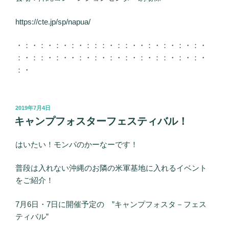
https://cte.jp/sp/napua/
・：・：・：・：・：：：・：：・・：・：・：・：・
：・：：・：・・：・：・：・：・：・：：・：・：・
：・
投
2019年7月4日
稿
キャンプフォスターフェスティバル！
日:
はいたい！モンパのかーなーです！
普段は入れない沖縄のお隣の米軍基地に入れるイベント
をご紹介！
7月6日・7日に開催予定の ”キャンプフォスタ－フェス
ティバル”